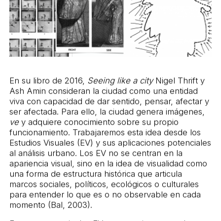
Papel de las Imágenes
en Red en la
Construcción de
En su libro de 2016,
Seeing like a city
Nigel Thrift y
Ash Amin consideran la ciudad como una entidad
Inteligencias Urbanas
viva con capacidad de dar sentido, pensar, afectar y
ser afectada. Para ello, la ciudad genera imágenes,
ve
y adquiere conocimiento sobre su propio
funcionamiento. Trabajaremos esta idea desde los
Estudios Visuales (EV) y sus aplicaciones potenciales
al análisis urbano. Los EV no se centran en la
apariencia visual, sino en la idea de visualidad como
una forma de estructura histórica que articula
marcos sociales, políticos, ecológicos o culturales
para entender lo que es o no observable en cada
momento (Bal, 2003).