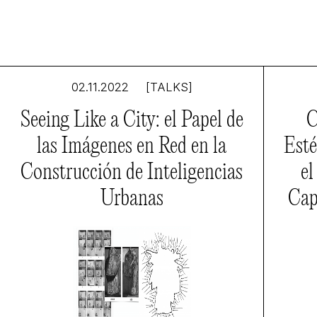
02.11.2022
[TALKS]
Seeing Like a City: el Papel de
C
las Imágenes en Red en la
Esté
Construcción de Inteligencias
el
Urbanas
Cap