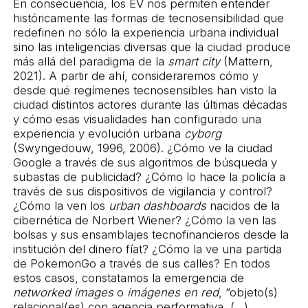
En consecuencia, los EV nos permiten entender
históricamente las formas de tecnosensibilidad que
redefinen no sólo la experiencia urbana individual
sino las inteligencias diversas que la ciudad produce
más allá del paradigma de la
smart
city
(Mattern,
2021). A partir de ahí, consideraremos cómo y
desde qué regímenes tecnosensibles han visto la
ciudad distintos actores durante las últimas décadas
y cómo esas visualidades han configurado una
experiencia y evolución urbana
cyborg
(Swyngedouw, 1996, 2006). ¿Cómo ve la ciudad
Google a través de sus algoritmos de búsqueda y
subastas de publicidad? ¿Cómo lo hace la policía a
través de sus dispositivos de vigilancia y control?
¿Cómo la ven los
urban dashboards
nacidos de la
cibernética de Norbert Wiener? ¿Cómo la ven las
bolsas y sus ensamblajes tecnofinancieros desde la
institución del dinero fíat? ¿Cómo la ve una partida
de PokemonGo a través de sus calles? En todos
estos casos, constatamos la emergencia de
networked images
o
imágenes en red
, “objeto(s)
relacional(es) con agencia performativa, (…)