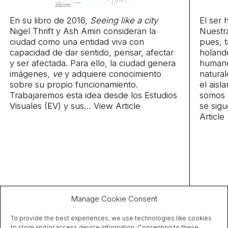
En su libro de 2016,
Seeing like a city
El ser 
Nigel Thrift y Ash Amin consideran la
Nuestra
ciudad como una entidad viva con
pues, t
capacidad de dar sentido, pensar, afectar
holand
y ser afectada. Para ello, la ciudad genera
humano
imágenes,
ve
y adquiere conocimiento
natura
sobre su propio funcionamiento.
el aisl
Trabajaremos esta idea desde los Estudios
somos
Visuales (EV) y sus…
View Article
se sig
Article
Manage Cookie Consent
To provide the best experiences, we use technologies like cookies
to store and/or access device information. Consenting to these